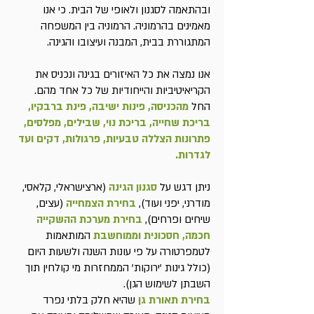
ובהתאמה לסגנון ולאופי של הבית. כי אנו
מאמינים בהרמוניה. הרמוניה בין המשפחה
המתגוררת בבית, המבנה ועיצובו והגינה.
אנו נמצה את כל האיזורים בגינה ונכניס את
הקריאיטיביות והייחודיות של כל אחד מהם.
החל
מהכניסה, פינות ישיבה, פינת ברבקיו,
בריכת שחייה, בריכת נוי, שבילים, מפלסים,
פתרונות הצללה טבעיות, פרגולות, דקים ועד
לגדרות.
ניתן דגש על
סגנון הגינה
(ארצישראלי, קלאסי,
מודרני, יפני ועוד),
בחירת הצמחייה
(עצים,
שיחים ופרחים),
בחירת מערכת ההשקייה
חכמה, חסכונית וממוחשבת
המותאמות
לטמפרטורה על פי עונות השנה ולשעות היום
(כולל גינות 'ירוקות' הממחזרות מי קולחין תוך
השבתן לשימוש הגן).
בחירת תאורת גן
שהיא חלק בלתי נפרד